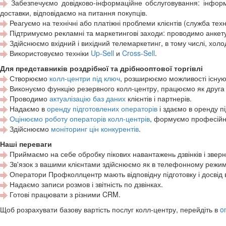
Забезпечуємо довідково-інформаційне обслуговування: інформу
доставки, відповідаємо на питання покупців.
Реагуємо на технічні або платіжні проблеми клієнтів (служба техн
Підтримуємо рекламні та маркетингові заходи: проводимо анкет
Здійснюємо вхідний і вихідний телемаркетинг, в тому числі, холод
Використовуємо техніки
Up-Sell
и
Cross-Sell
.
Для представників роздрібної та дрібнооптової торгівлі
Створюємо
колл-центри під ключ
, розширюємо можливості існуюч
Виконуємо функцію резервного колл-центру, працюємо як друга лін
Проводимо
актуалізацію баз даних
клієнтів і партнерів.
Надаємо в
оренду підготовлених операторів
і здаємо в оренду п
Оцінюємо роботу операторів колл-центрів
, формуємо професійні
Здійснюємо
моніторинг цін конкурентів
.
Наші переваги
Приймаємо на себе обробку пікових навантажень дзвінків і зверн
Зв'язок з вашими клієнтами здійснюємо як в телефонному режимі,
Оператори Профколлцентр мають відповідну підготовку і досвід в 
Надаємо записи розмов і звітність по дзвінках.
Готові працювати з різними CRM.
Щоб розрахувати базову вартість послуг колл-центру, перейдіть в
o