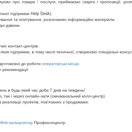
ємо про товари / послуги, приймаємо скарги і пропозиції, розп
ічної підтримки Help Desk).
ування та опитування, розсилаємо інформаційні матеріали.
ні дзвінки.
их контакт-центрів.
ія підтримки, в тому числі технічної, створюємо спеціальні консуль
ідготовлені до роботи
операторські місця
.
 рекомендації.
ень в будь-який час доби 7 днів на тиждень!
 так і через онлайн-чати (омніканальний колл-центр).
реалізації проектів, пов'язаних з продажами.
nline-калькулятор
Профколлцентр.