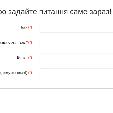
бо задайте питання саме зараз!
Ім'я
(*)
азва організації
(*)
E-mail
(*)
дному форматі)
(*)