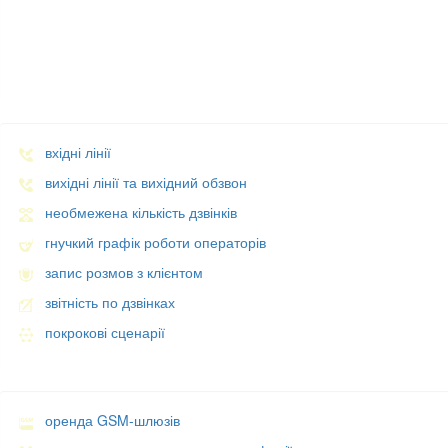
Профколлцентр є засновником Міжнародного Альянсу Аутсорсин
вхідні лінії
вихідні лінії та вихідний обзвон
необмежена кількість дзвінків
гнучкий графік роботи операторів
запис розмов з клієнтом
звітність по дзвінках
покрокові сценарії
оренда GSM-шлюзів