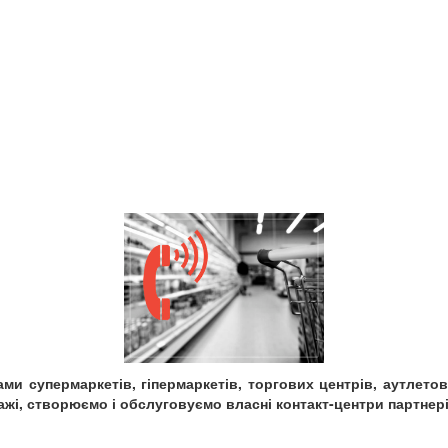
ами супермаркетів, гіпермаркетів, торгових центрів, аутлето
жі, створюємо і обслуговуємо власні контакт-центри партнері