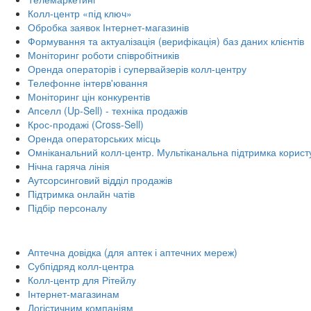
Колл-центр «під ключ»
Обробка заявок Інтернет-магазинів
Формування та актуалізація (верифікація) баз даних клієнтів
Моніторинг роботи співробітників
Оренда операторів і супервайзерів колл-центру
Телефонне інтерв'ювання
Моніторинг цін конкурентів
Апселл (Up-Sell) - техніка продажів
Крос-продажі (Cross-Sell)
Оренда операторських місць
Омніканальний колл-центр. Мультіканальна підтримка корист
Нічна гаряча лінія
Аутсорсинговий відділ продажів
Підтримка онлайн чатів
Підбір персоналу
Аптечна довідка (для аптек і аптечних мереж)
Субпідряд колл-центра
Колл-центр для Рітейлу
Інтернет-магазинам
Логістичним компаніям